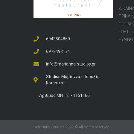
ΔΙΚΛΙΝ
ΤΡΙΚΛΙ
ΤΕΤΡΑΚ
LOFT
6943504850
ΞΥΛΙΝΟ 
6972493174
info@marianna-studios.gr
Studios Μαρίαννα - Παραλία
Κριαρίτσι
Αριθμός ΜΗ.ΤΕ. - 1151166
Marianna Studios 2022 © All rights reserved