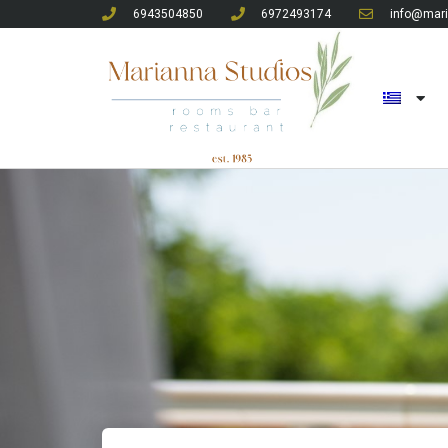
6943504850
6972493174
info@mari