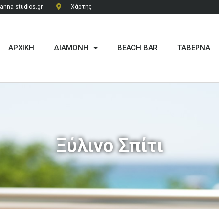
anna-studios.gr
Χάρτης
ΑΡΧΙΚΗ
ΔΙΑΜΟΝΗ
ΒΕΑCH BAR
ΤΑΒΕΡΝΑ
Ξύλινο Σπίτι