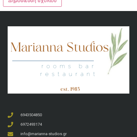
6943504850
6972493174
info@marianna-studios.gr